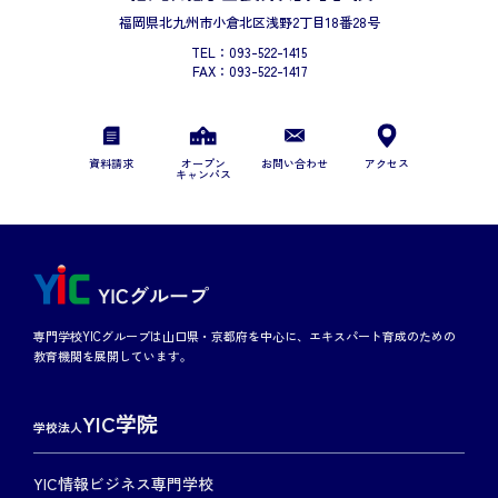
福岡県北九州市小倉北区浅野2丁目18番28号
TEL：093-522-1415
FAX：093-522-1417
資料請求
オープン
お問い合わせ
アクセス
キャンパス
専門学校YICグループは山口県・京都府を中心に、エキスパート育成のための
教育機関を展開しています。
YIC学院
学校法人
YIC情報ビジネス専門学校