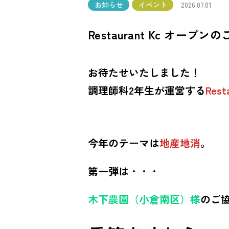
お知らせ
イベント
2026.07.01
Restaurant Kc オープン
お待たせいたしました
！
調理師科2年生が運営する
Rest
今年のテーマは
地産地消
。
第一弾は
・・・
木下農園（小倉南区）様
のご