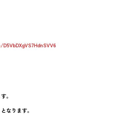
gle/D5VbDXgVS7HdnSVV6
ます。
りとなります。