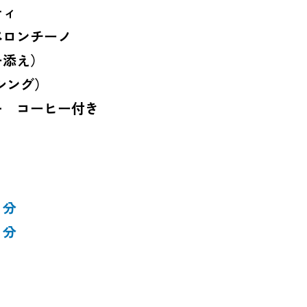
ティ
ロンチーノ
ー添え）
シング）
キ コーヒー付き
０分
０分