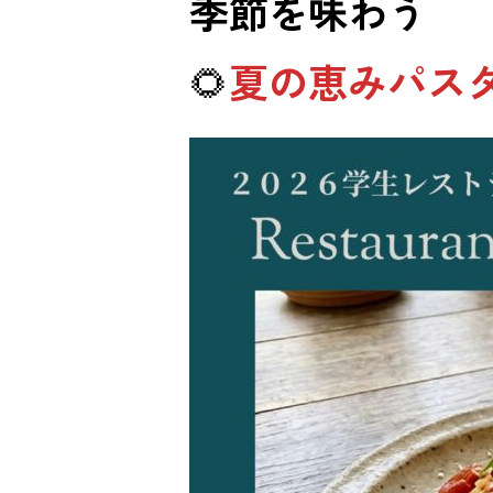
季節を味わう
🌻
夏の恵みパス