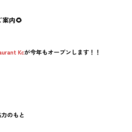
のご案内🌻
aurant Kc
が今年もオープンします！！
協力のもと